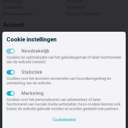
Nieuwkoop
Woerden
Oudewater
Montfoort
Krimpenerwaard
Kaag en Braassem
Account
Inloggen
Cookie instellingen
Inschrijven
Wachtwoord vergeten
Noodzakelijk
Overige
Cookies ter optimalisatie van het gebruiksgemak of laten functioneren
van de website (vereist)
Nieuwbouwnieuws
Statistiek
Contact
Cookies voor het anoniem verzamelen van bezoekersgedrag ter
Zakelijk
verbetering van de website.
Deze site maakt deel uit van
www.nieuwbouw-nederland.nl
, met
Marketing
meer dan 85.466 nieuwbouwwoningen in 1.621 projecten de meest
Cookies voor het personaliseren van advertenties of laten
complete nieuwbouwsite van Nederland.
functioneren van sociale media activiteiten. Deze cookies kunnen ook
buiten de website gebruikt worden en worden gedeeld met partners.
Copyright © 2007- 2026 Xitres NieuwbouwOffice B.V.
Disclaimer
|
Privacyverklaring & Cookiebeleid
|
Cookies instellen
Cookiebeleid