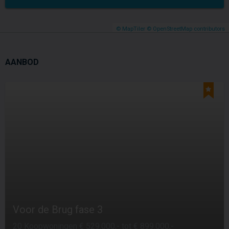
© MapTiler
© OpenStreetMap contributors
AANBOD
Voor de Brug fase 3
20 Koopwoningen € 529.000,- tot € 899.000,-