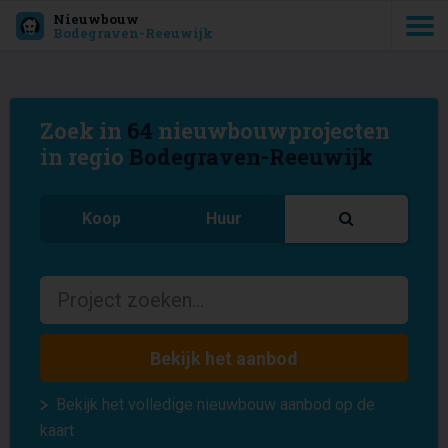
Nieuwbouw
Bodegraven-Reeuwijk
Zoek in
64
nieuwbouwprojecten
in regio
Bodegraven-Reeuwijk
Koop
Huur
Bekijk het aanbod
Bekijk het volledige nieuwbouw aanbod op de
kaart