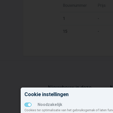
Bouwnummer
Prijs
1
-
15
-
Nieuwbouw in deze
N
gemeente
o
Cookie instellingen
Alle nieuwbouw projecten
Z
Noodzakelijk
Actuele nieuwbouwprojecten
W
Cookies ter optimalisatie van het gebruiksgemak of laten fun
Toekomstige nieuwbouwaanbod
N