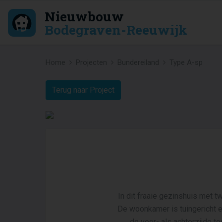
Nieuwbouw
Bodegraven-Reeuwijk
Home
Projecten
Bundereiland
Type A-sp
Terug naar Project
In dit fraaie gezinshuis met t
De woonkamer is tuingericht e
de voor- als achterzijde t