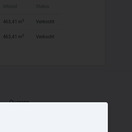
Inhoud
Status
3
463,41 m
Verkocht
3
463,41 m
Verkocht
Overige
Nieuwbouwnieuws
Contact
Zakelijk