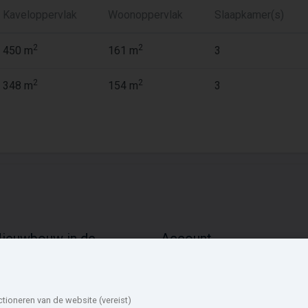
Kaveloppervlak
Woonoppervlak
Slaapkamer(s)
2
2
450 m
161 m
3
2
2
348 m
154 m
3
ieuwbouw in de
Account
mgeving
Inloggen
Inschrijven
uidplas
Alphen aan den
Wachtwoord vergeten
addinxveen
Rijn
ctioneren van de website (vereist)
ieuwkoop
Gouda