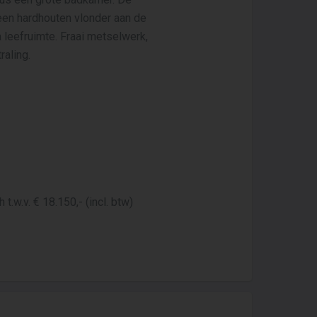
 een hardhouten vlonder aan de
leefruimte. Fraai metselwerk,
aling.
.w.v. € 18.150,- (incl. btw)