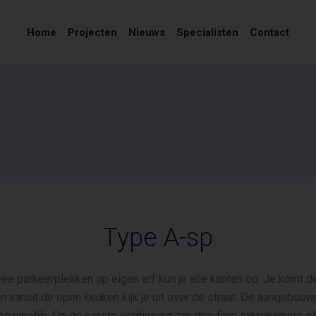
Home
Projecten
Nieuws
Specialisten
Contact
Type A-sp
wee parkeerplekken op eigen erf kun je alle kanten op. Je komt d
n vanuit de open keuken kijk je uit over de straat. De aangebou
oegankelijk. Op de eerste verdieping zijn drie fijne slaapkamers 