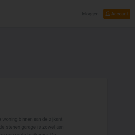
Inloggen
Account
e woning binnen aan de zijkant.
wde stenen garage is zowel aan
plus een grote badkamer. De